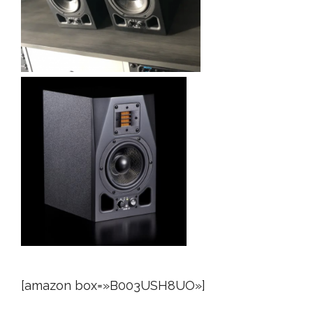
[amazon box=»B003USH8UO»]