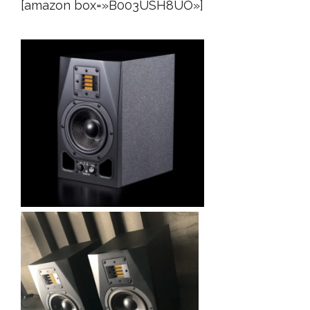
[amazon box=»B003USH8UO»]